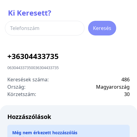
Ki Keresett?
Keresés
+
36304433735
06304433735
00
36304433735
Keresések száma:
486
Ország:
Magyarország
Körzetszám:
3
0
Hozzászólások
Még nem érkezett hozzászólás