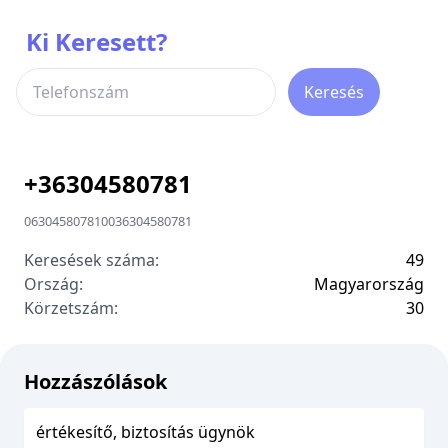
Ki Keresett?
Keresés
+
36304580781
06304580781
00
36304580781
Keresések száma:
49
Ország:
Magyarország
Körzetszám:
3
0
Hozzászólások
értékesítő, biztosítás ügynök