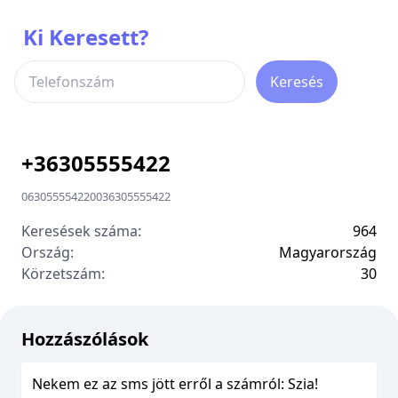
Ki Keresett?
Keresés
+
36305555422
06305555422
00
36305555422
Keresések száma:
964
Ország:
Magyarország
Körzetszám:
3
0
Hozzászólások
Nekem ez az sms jött erről a számról: Szia!