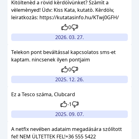
Kitöltenèd a rövid kèrdöìvünket? Szàmìt a
vèlemènyed! Üdv: Kiss Kata, kutatò. Kèrdöìv,
leiratkozàs: https://kutatasinfo.hu/KTwj0GFH/
0
2026. 03. 27.
Telekon pont beváltással kapcsolatos sms-et
kaptam. nincsenek ilyen pontjaim
0
2025. 12. 26.
Ez a Tesco száma, Clubcard
-1
2025. 09. 07.
A netfix nevében adataim megadására szólított
fel! NEM ÜLTETTEK FEL!+36 555 5422