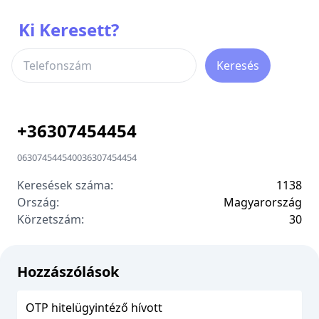
Ki Keresett?
Keresés
+
36307454454
06307454454
00
36307454454
Keresések száma:
1138
Ország:
Magyarország
Körzetszám:
3
0
Hozzászólások
OTP hitelügyintéző hívott