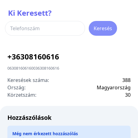
Ki Keresett?
Keresés
+
36308160616
06308160616
00
36308160616
Keresések száma:
388
Ország:
Magyarország
Körzetszám:
3
0
Hozzászólások
Még nem érkezett hozzászólás