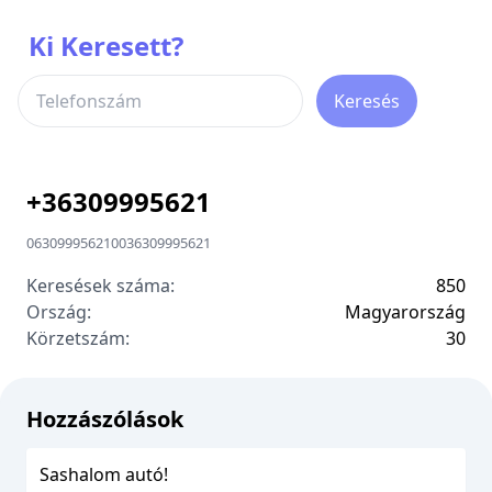
Ki Keresett?
Keresés
+
36309995621
06309995621
00
36309995621
Keresések száma:
850
Ország:
Magyarország
Körzetszám:
3
0
Hozzászólások
Sashalom autó!