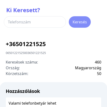
Ki Keresett?
Keresés
+
36501221525
06501221525
00
36501221525
Keresések száma:
460
Ország:
Magyarország
Körzetszám:
5
0
Hozzászólások
Valami telefonbetyár lehet