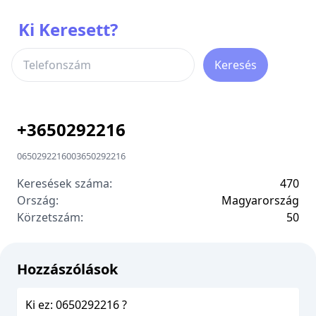
Ki Keresett?
Keresés
+
3650292216
0650292216
00
3650292216
Keresések száma:
470
Ország:
Magyarország
Körzetszám:
5
0
Hozzászólások
Ki ez: 0650292216 ?