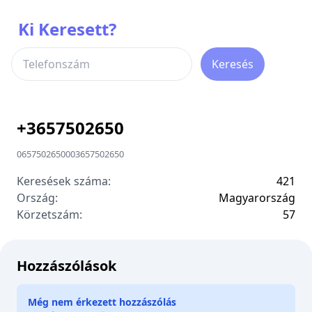
Ki Keresett?
Keresés
+
3657502650
0657502650
00
3657502650
Keresések száma:
421
Ország:
Magyarország
Körzetszám:
5
7
Hozzászólások
Még nem érkezett hozzászólás