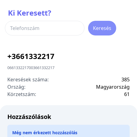
Ki Keresett?
Keresés
+
3661332217
0661332217
00
3661332217
Keresések száma:
385
Ország:
Magyarország
Körzetszám:
6
1
Hozzászólások
Még nem érkezett hozzászólás