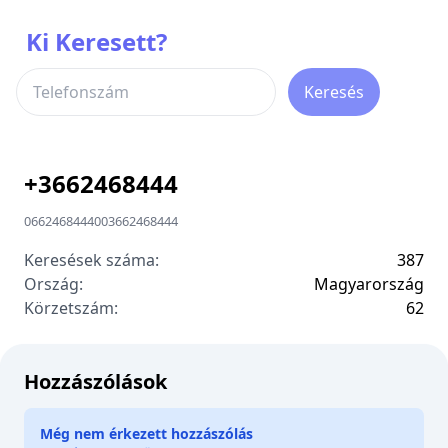
Ki Keresett?
Keresés
+
3662468444
0662468444
00
3662468444
Keresések száma:
387
Ország:
Magyarország
Körzetszám:
6
2
Hozzászólások
Még nem érkezett hozzászólás