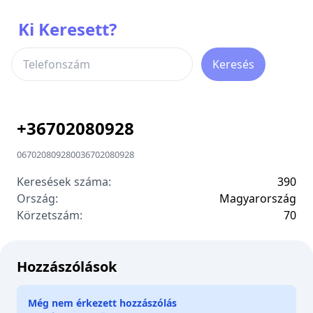
Ki Keresett?
Keresés
+
36702080928
06702080928
00
36702080928
Keresések száma:
390
Ország:
Magyarország
Körzetszám:
7
0
Hozzászólások
Még nem érkezett hozzászólás