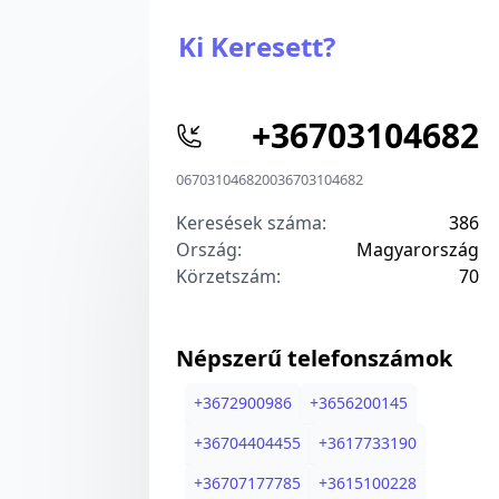
Ki Keresett?
+
36703104682
06703104682
00
36703104682
Keresések száma:
386
Ország:
Magyarország
Körzetszám:
7
0
Népszerű telefonszámok
+
3672900986
+
3656200145
+
36704404455
+
3617733190
+
36707177785
+
3615100228