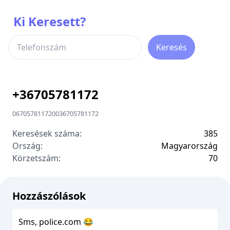
Ki Keresett?
Keresés
+
36705781172
06705781172
00
36705781172
Keresések száma:
385
Ország:
Magyarország
Körzetszám:
7
0
Hozzászólások
Sms, police.com 😂