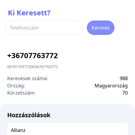
Ki Keresett?
Keresés
+
36707763772
06707763772
00
36707763772
Keresések száma:
988
Ország:
Magyarország
Körzetszám:
7
0
Hozzászólások
Allianz