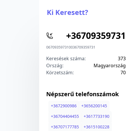
Ki Keresett?
+
36709359731
06709359731
00
36709359731
Keresések száma:
373
Ország:
Magyarország
Körzetszám:
7
0
Népszerű telefonszámok
+
3672900986
+
3656200145
+
36704404455
+
3617733190
+
36707177785
+
3615100228