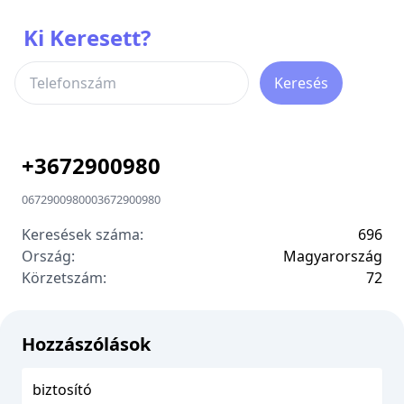
Ki Keresett?
Keresés
+
3672900980
0672900980
00
3672900980
Keresések száma:
696
Ország:
Magyarország
Körzetszám:
7
2
Hozzászólások
biztosító