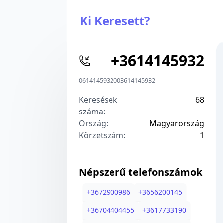
Ki Keresett?
+
3614145932
0614145932
00
3614145932
Keresések
68
száma:
Ország:
Magyarország
Körzetszám:
1
Népszerű telefonszámok
+
3672900986
+
3656200145
+
36704404455
+
3617733190