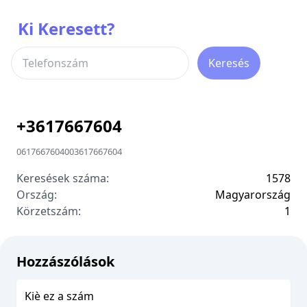
Ki Keresett?
Keresés
+
3617667604
0617667604
00
3617667604
Keresések száma:
1578
Ország:
Magyarország
Körzetszám:
1
Hozzászólások
Kiè ez a szám