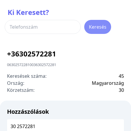
Ki Keresett?
Keresés
+
36302572281
06302572281
00
36302572281
Keresések száma:
45
Ország:
Magyarország
Körzetszám:
3
0
Hozzászólások
30 2572281