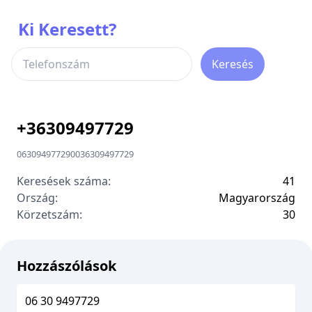
Ki Keresett?
Keresés
+
36309497729
06309497729
00
36309497729
Keresések száma:
41
Ország:
Magyarország
Körzetszám:
3
0
Hozzászólások
06 30 9497729